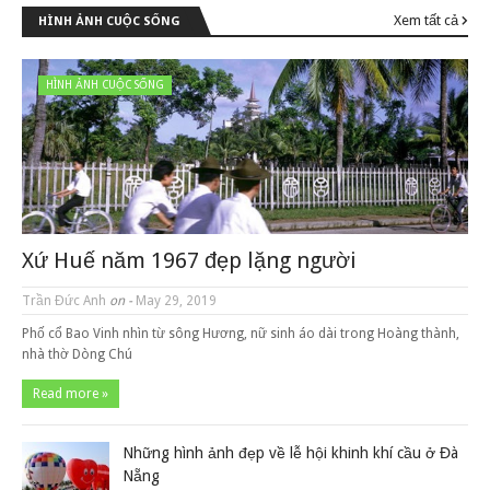
Xem tất cả
HÌNH ẢNH CUỘC SỐNG
HÌNH ẢNH CUỘC SỐNG
Xứ Huế năm 1967 đẹp lặng người
Trần Đức Anh
on -
May 29, 2019
Phố cổ Bao Vinh nhìn từ sông Hương, nữ sinh áo dài trong Hoàng thành,
nhà thờ Dòng Chú
Read more »
Những hình ảnh đẹp về lễ hội khinh khí cầu ở Đà
Nẵng